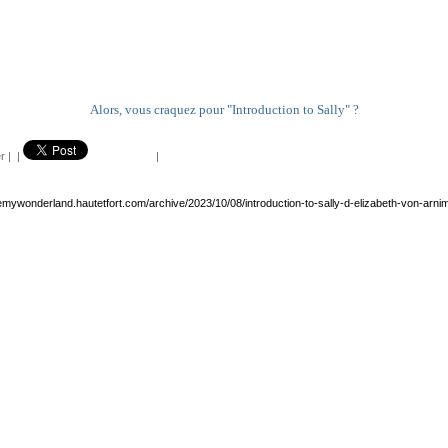
Alors, vous craquez pour "Introduction to Sally" ?
r
|
|
|
emywonderland.hautetfort.com/archive/2023/10/08/introduction-to-sally-d-elizabeth-von-arn