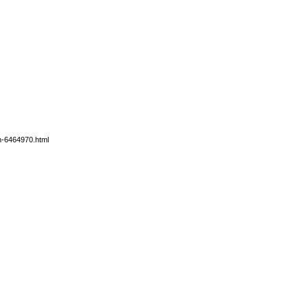
im-6464970.html