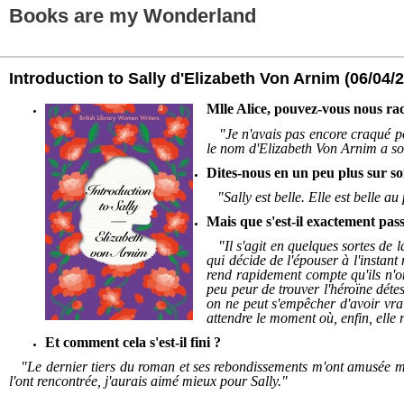
Books are my Wonderland
Introduction to Sally d'Elizabeth Von Arnim
(06/04/
Mlle Alice, pouvez-vous nous ra
"Je n'avais pas encore craqué pou
le nom d'Elizabeth Von Arnim a son
Dites-nous en un peu plus sur son
"Sally est belle. Elle est belle au
Mais que s'est-il exactement pas
"Il s'agit en quelques sortes de l
qui décide de l'épouser à l'instant
rend rapidement compte qu'ils n'ont
peu peur de trouver l'héroïne détest
on ne peut
s'empêcher
d'avoir vra
attendre le moment où, enfin, elle 
Et comment cela s'est-il fini ?
"Le dernier tiers du roman et ses rebondissements m'ont
amusée mai
l'ont rencontrée, j'aurais aimé mieux pour Sally.
"