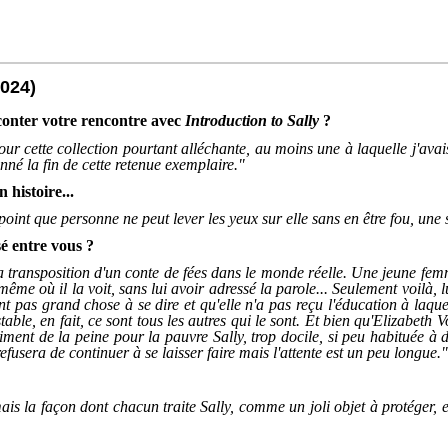
2024)
conter votre rencontre avec
Introduction to Sally
?
r cette collection pourtant alléchante, au moins une à laquelle j'avai
né la fin de cette retenue exemplaire."
 histoire...
 point que personne ne peut lever les yeux sur elle sans en être fou, une 
sé entre vous ?
a transposition d'un conte de fées dans le monde réelle. Une jeune fem
 même où il la voit, sans lui avoir adressé la parole... Seulement voilà,
 pas grand chose à se dire et qu'elle n'a pas reçu l'éducation à laquel
able, en fait, ce sont tous les autres qui le sont. Et bien qu'Elizabeth
V
iment de la peine pour la pauvre Sally,
trop docile, si peu habituée à d
refusera de continuer à se laisser faire mais l'attente est un peu longue
.
s la façon dont chacun traite Sally, comme un joli objet à protéger, 