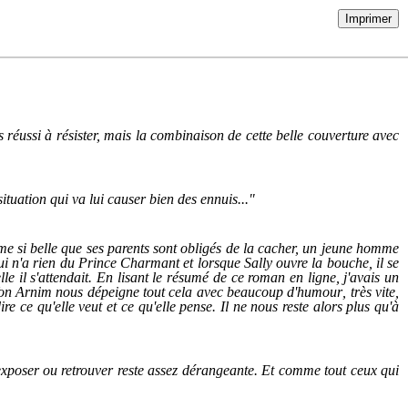
Imprimer
s réussi à
résister,
mais la combinaison de cette belle couverture avec
situation qui va lui causer bien des ennuis..
.
"
me si belle que ses parents sont obligés de la cacher, un jeune homme
 lui n'a rien du Prince Charmant et lorsque Sally ouvre la bouche, il se
le il s'attendait. En lisant le résumé de ce roman en ligne, j'avais un
on
Arnim nous dépeigne tout cela avec beaucoup
d'humour
, très vite,
ire ce qu'elle veut et ce qu'elle pense. Il ne nous reste alors plus qu'à
"
exposer ou retrouver reste assez
dérangeante. Et comme tout ceux qui