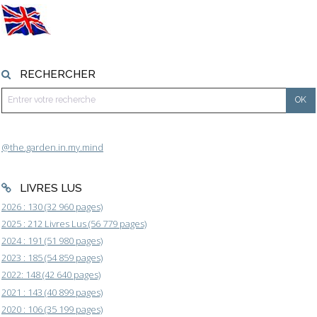
RECHERCHER
@the.garden.in.my.mind
LIVRES LUS
2026 : 130 (32 960 pages)
2025 : 212 Livres Lus (56 779 pages)
2024 : 191 (51 980 pages)
2023 : 185 (54 859 pages)
2022: 148 (42 640 pages)
2021 : 143 (40 899 pages)
2020 : 106 (35 199 pages)