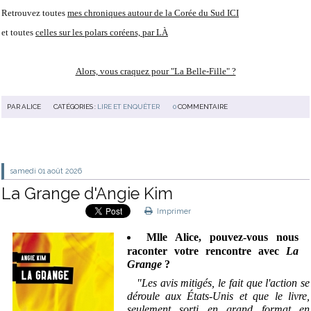
Retrouvez toutes
mes chroniques autour de la Corée du Sud ICI
et toutes
celles sur les polars coréens, par LÀ
Alors, vous craquez pour "La Belle-Fille" ?
PAR
ALICE
CATÉGORIES :
LIRE ET ENQUÊTER
0
COMMENTAIRE
samedi 01
août 2026
La Grange d'Angie Kim
Imprimer
Mlle Alice, pouvez-vous nous
raconter votre rencontre avec
La
Grange
?
"Les avis mitigés, le fait que l'action se
déroule aux États-Unis et que le livre,
seulement sorti en grand format en