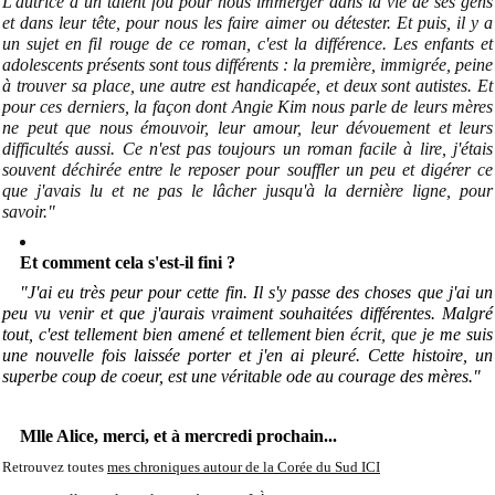
L'autrice a un talent fou pour nous immerger dans la vie de ses gens
et dans leur tête, pour nous les faire aimer ou détester. Et puis, il y a
un sujet en fil rouge de ce roman, c'est la différence. Les enfants et
adolescents présents sont tous différents :
la première, immigrée, peine
à trouver sa place, une autre est
handicapée
, et deux sont autistes. Et
pour ces derniers, la façon dont Angie Kim nous parle de leurs mères
ne peut que nous émouvoir, leur amour, leur dévouement et leurs
difficultés aussi. Ce n'est pas toujours un roman facile à lire, j'étais
souvent déchirée entre le reposer pour souffler un peu et digérer ce
que j'avais lu et ne pas le lâcher jusqu'à la dernière ligne, pour
savoir
."
Et comment cela s'est-il fini ?
"J'ai eu très peur pour cette fin. Il s'y passe des choses que j'ai un
peu vu venir et que j'aurais vraiment souhaitées différentes. Malgré
tout, c'est tellement bien amené et tellement bien
écrit, que
je me suis
une nouvelle fois laissée porter et j'en ai pleuré. Cette histoire, un
superbe coup de coeur, est une véritable ode au courage des mères."
Mlle Alice, merci, et à mercredi prochain...
Retrouvez toutes
mes chroniques autour de la Corée du Sud ICI