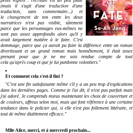
petits regrets : l'écriture est un peu plate
(mais il s'agit d'une
traduction
d'une
traduction, sans commentaire...) et
le
changement
de ton entre les deux
narratrices n'est pas visible, sûrement
parce que les personnages eux-mêmes ne
sont pas assez approfondis alors qu'il y
avait largement matière à le faire. C'est
dommage, parce que ça aurait pu faire la différence entre un roman
divertissant et un grand roman mais honnêtement, il était assez
prenant pour que je ne me sois rendue compte de tout
cela
qu'après
coup et que je lui pardonne volontiers
.
"
Et comment cela s'est-il fini ?
"C'est une fin satisfaisante même s'il y a un peu trop d'explications
dans les dernières pages. Comme je l'ai dit, il n'est pas parfait mais
j'ai adoré. Je comprends mieux maintenant les choix de couverture et
de
couleurs
, affreux selon moi, mais qui font référence à une certaine
tendance dans le policier
qui, si
elle n'est pas follement littéraire, et
tout de même diablement
efficace
."
Mlle Alice, merci, et à mercredi prochain...