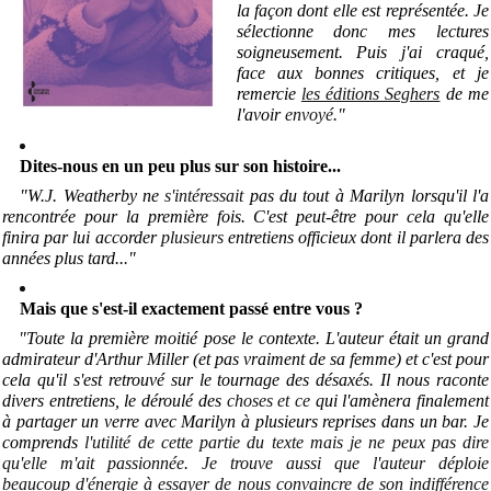
la façon dont elle est représentée. Je
sélectionne donc mes lectures
soigneusement. Puis j'ai craqué,
face aux bonnes critiques, et je
remercie
les éditions Seghers
de me
l'avoir
envoyé
.
"
Dites-nous en un peu plus sur son histoire...
"W.J. Weatherby ne
s'intéressait
pas du tout à Marilyn lorsqu'il l'a
rencontrée pour la première fois. C'est peut-être pour cela qu'elle
finira par lui accorder
plusieurs
entretiens officieux dont il parlera des
années plus tard..
.
"
Mais que s'est-il exactement passé entre vous ?
"Toute la première moitié pose le contexte. L'auteur était un grand
admirateur d'Arthur Miller (et pas vraiment de sa femme) et c'est pour
cela qu'il s'est retrouvé sur le tournage des désaxés. Il nous raconte
divers entretiens, le déroulé des
choses et ce
qui l'amènera finalement
à partager un verre avec Marilyn à plusieurs reprises dans un bar. Je
comprends
l'utilité de cette partie du texte mais je ne peux pas dire
qu'elle m'ait passionnée. Je trouve aussi que l'auteur déploie
beaucoup d'énergie à essayer de nous convaincre de son indifférence