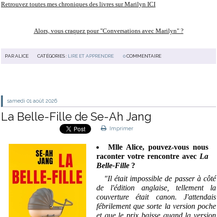
Retrouvez toutes
mes chroniques des livres sur Marilyn ICI
Alors, vous craquez pour "Conversations avec Marilyn" ?
PAR
ALICE
CATÉGORIES :
LIRE ET APPRENDRE
0
COMMENTAIRE
samedi 01
août 2026
La Belle-Fille de Se-Ah Jang
Imprimer
Mlle Alice, pouvez-vous nous
raconter votre rencontre avec
La
Belle-Fille
?
"Il était impossible de passer à côté
de l'édition anglaise, tellement la
couverture était canon. J'attendais
fébrilement que sorte la version poche
et que le prix baisse quand la version