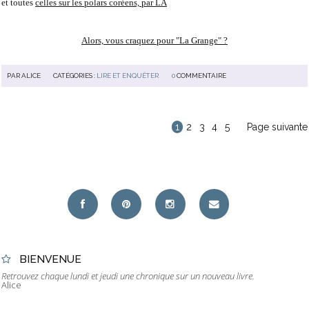
et toutes
celles sur les polars coréens, par LÀ
Alors, vous craquez pour "La Grange" ?
PAR
ALICE
CATÉGORIES :
LIRE ET ENQUÊTER
0
COMMENTAIRE
1
2
3
4
5
Page suivante
BIENVENUE
Retrouvez chaque lundi et jeudi une chronique sur un nouveau livre.
Alice