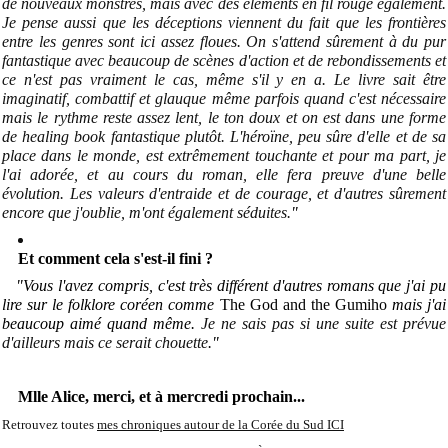
de nouveaux monstres, mais avec des éléments en fil rouge également.
Je pense aussi que les déceptions viennent du fait que les frontières
entre les genres sont ici assez floues
. On s'attend
sûrement
à du pur
fantastique avec beaucoup de scènes d'action et de
rebondissements et
ce n'est pas vraiment le cas, même s'il y en a. Le livre sait être
imaginatif, combattif et glauque même parfois quand c'est nécessaire
mais le rythme reste assez lent, le ton doux et on est dans une forme
de healing book fantastique plutôt. L'héroïne, peu sûre d'elle et de sa
place dans le monde, est extrêmement touchante et pour ma part, je
l'ai adorée, et au cours du roman, elle fera preuve d'une belle
évolution. Les valeurs d'entraide et de courage, et d'autres sûrement
encore que j'oublie, m'ont également séduites.
"
Et comment cela s'est-il fini ?
"Vous l'avez compris, c'est très différent d'autres romans que j'ai pu
lire sur le folklore coréen comme
The God and the Gumiho
mais j'ai
beaucoup aimé quand même.
Je ne sais pas si une suite est prévue
d'ailleurs mais ce serait chouette
."
Mlle Alice, merci, et à mercredi prochain...
Retrouvez toutes
mes chroniques autour de la Corée du Sud ICI