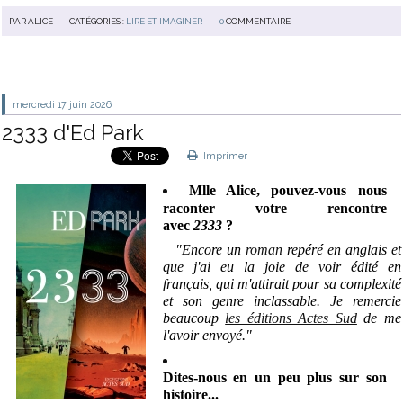
PAR
ALICE
CATÉGORIES :
LIRE ET IMAGINER
0
COMMENTAIRE
mercredi 17
juin 2026
2333 d'Ed Park
Imprimer
Mlle Alice, pouvez-vous nous
raconter votre rencontre
avec
2333
?
"Encore un
roman
repéré en anglais et
que j'ai eu la joie de voir édité en
français, qui m'attirait pour sa complexité
et son genre inclassable. Je remercie
beaucoup
les éditions Actes Sud
de me
l'avoir envoyé.
"
Dites-nous en un peu plus sur son
histoire...