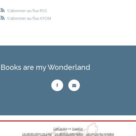
S'abonner au flux RSS
S'abonner au flux ATOM
Books are my Wonderland
Créer un blog
sur
Hautetfort
Les derniers blogs mis à jour
|
Les dernières notes publiées
|
Les tags les plus populaires