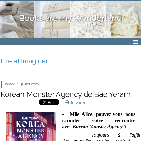
Books are my Wonderland
Lire et Imaginer
samedi 18
juillet 2026
Korean Monster Agency de Bae Yeram
Imprimer
Mlle Alice, pouvez-vous nous
raconter votre rencontre
avec
Korean Monster Agency
?
"Toujours à l'affût
des
nouvelles
sorties, surtout les