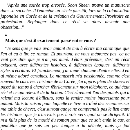
"Après une soirée trop arrosée, Soon Sheen trouve un manuscrit
dans sa sacoche. Il l'emmène un siècle plus tôt, lors de la colonisation
japonaise en Corée et de la création du Gouvernement Provisoire en
protestation. Replonger dans ce récit va alors devenir une
obsession..
.
"
Mais que s'est-il exactement passé entre vous ?
"Je sens que je vais avoir autant de mal à écrire ma chronique que
j'en ai eu à lire ce roman. Et pourtant, ne vous méprenez pas, ça ne
veut pas dire que je n'ai
pas
aimé. J'étais prévenue, c'est un récit
exigeant, avec différentes histoires, à différentes époques, différents
styles d'écriture. Et franchement, j'ai aimé chacune d'entre elles. J'en
ai même adoré certaines. Le manuscrit m'a passionnée,
comme
c'est
souvent le cas avec l'histoire de la Corée, j'ai appris plein de choses et
passé du temps à chercher fébrilement sur mon téléphone, ce qui était
réel et ce qui relevait de la fiction. C'est sûrement l'un des points qui a
ralenti ma lecture d'ailleurs, sans la rendre moins interessante pour
autant. Mais la raison pour laquelle ce livre a traîné des semaines sur
ma table de chevet, c'est surtout que je ne comprenais pas le lien entre
les histoires, que je n'arrivais pas à voir vers quoi on se dirigeait. Il
m'a fallu plus de la moitié du roman pour que ce soit enfin le cas, et
peut-être que je suis un peu longue à la détente, mais ça fait