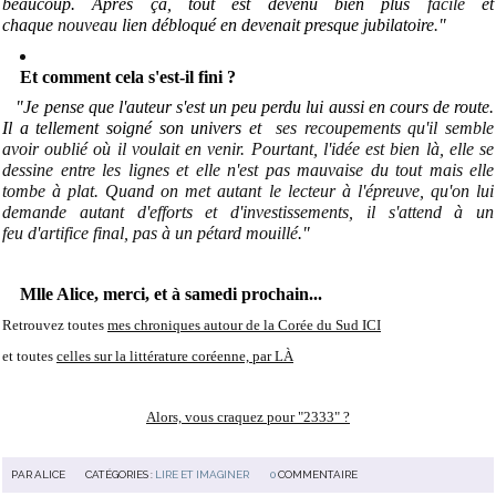
beaucoup. Après ça, tout est devenu bien plus
facile
et
chaque
nouveau
lien débloqué en devenait presque jubilatoire
.
"
Et comment cela s'est-il fini ?
"Je pense que l'auteur s'est un peu perdu lui aussi en cours de route.
Il a tellement soigné son univers et
ses recoupements qu'il semble
avoir oublié où il voulait en venir. Pourtant, l'idée est bien là, elle se
dessine entre les lignes et elle n'est pas mauvaise du tout mais elle
tombe à plat. Quand on met autant le lecteur à l'épreuve, qu'on lui
demande autant d'efforts et d'investissements, il s'attend à un
feu d'artifice final, pas à un pétard mouillé
."
Mlle Alice, merci, et à samedi prochain...
Retrouvez toutes
mes chroniques autour de la Corée du Sud ICI
et toutes
celles sur la littérature coréenne, par LÀ
Alors, vous craquez pour "2333" ?
PAR
ALICE
CATÉGORIES :
LIRE ET IMAGINER
0
COMMENTAIRE