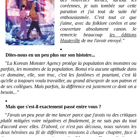
coréennes, je suis tombée sur cette
parution et j'ai tout de suite été
enthousiasmée. C'est tout ce que
j'aime, avec du folklore coréen et une
couverture absolument canon. Je
remercie beaucoup
les éditions
Hauteville
de me l'avoir envoyé.
"
Dites-nous en un peu plus sur son histoire...
"La Korean Monster Agency protège la population des monstres ou
parfois, les monstres de la population. Bonui n'a aucune aptitude dans
ce domaine, elle, son truc, c'est les
fantômes
et pourtant, c'est là
qu'elle a toujours voulu travailler, au grand
désespoir
de son patron et
de ses collègues. Mais parfois, la différence est
justement
ce dont on a
besoin..
.
"
Mais que s'est-il exactement passé entre vous ?
"J'avais un peu peur de me lancer parce que j'avais vu des critiques
plutôt mitigées voire négatives et finalement, je ne suis pas du tout
d'accord avec elles.
D'abord, ce n'est pas décousu, nous suivons les
deux héroïnes au fil de différentes missions à chaque chapitre, face à