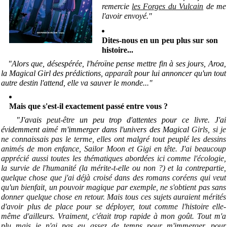
remercie
les Forges du Vulcain
de me
l'avoir envoyé.
"
Dites-nous en un peu plus sur son
histoire...
"Alors que, désespérée, l'héroïne pense mettre fin à ses jours, Aroa,
la Magical Girl des prédictions,
apparaît
pour lui annoncer qu'un tout
autre destin l'attend, elle va sauver le monde..
.
"
Mais que s'est-il exactement passé entre vous ?
"J'avais
peut-être
un peu trop d'attentes pour ce livre. J'ai
évidemment aimé m'immerger dans l'univers des Magical
Girls, si je
ne connaissais pas le terme, elles ont malgré tout peuplé les dessins
animés de mon enfance, Sailor Moon et Gigi en tête. J'ai beaucoup
apprécié aussi toutes les thématiques abordées ici comme l'écologie,
la survie de l'humanité (la mérite-t-elle ou non ?) et la contrepartie,
quelque chose que j'ai déjà croisé dans des romans coréens qui veut
qu'un bienfait, un pouvoir magique par exemple, ne s'obtient pas sans
donner quelque chose en retour. Mais tous ces sujets auraient mérités
d'avoir plus de place pour se déployer, tout comme l'histoire elle-
même d'ailleurs. Vraiment, c'était trop rapide à mon goût. Tout m'a
plu mais je n'ai pas eu assez de temps pour m'immerger, pour