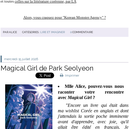
et toutes
celles sur la littérature coréenne, par LÀ
Alors, vous craquez pour "Korean Monster Agency" ?
PAR
ALICE
CATÉGORIES :
LIRE ET IMAGINER
0
COMMENTAIRE
mercredi 15
juillet 2026
Magical Girl de Park Seolyeon
Imprimer
Mlle Alice, pouvez-vous nous
raconter votre rencontre
avec
Magical Girl
?
"Encore un livre qui était dans
ma
wishlist
Corée en anglais et dont
j'attendais la sortie poche imminente
avant d'apprendre, avec joie, qu'il
allait être édité en français. Je