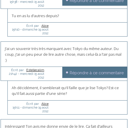
Répondre à ce commentaire
15h38
-
mercredi 15
août
2012
Tu en as lu d'autres depuis?
Écrit par :
Alice
15h10
-
dimanche 19
août
2012
J'ai un souvenir très très marquant avec Tokyo du même auteur. Du
coup, j'ai un peu peur de lire autre chose, mais celui-là a l'air pas mal
:)
Écrit par :
Estellecalim
Répondre à ce commentaire
21h42
-
mercredi 15
août
2012
Ah décidément, il semblerait qu'il faille que je lise Tokyo? Est-ce
qu'il fait aussi partie d'une série?
Écrit par :
Alice
15h11
-
dimanche 19
août
2012
Intéressant! Ton avis me donne envie de le lire. Ca fait d'ailleurs