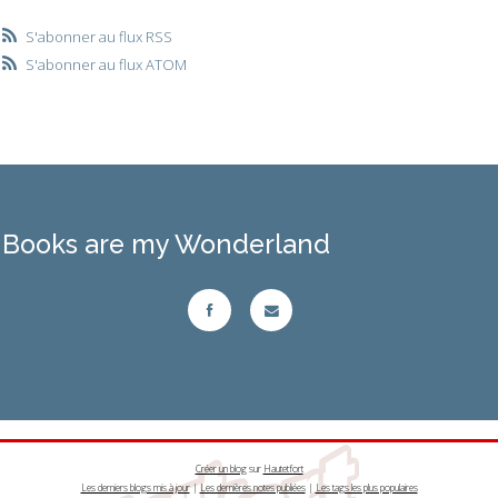
S'abonner au flux RSS
S'abonner au flux ATOM
Books are my Wonderland
Créer un blog
sur
Hautetfort
Les derniers blogs mis à jour
|
Les dernières notes publiées
|
Les tags les plus populaires