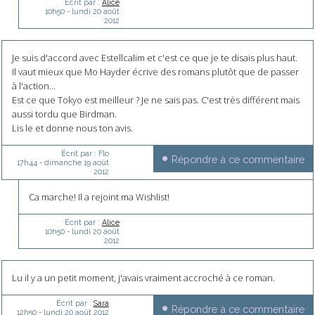
Écrit par :
Alice
10h50
-
lundi 20
août
2012
Je suis d'accord avec Estellcalim et c'est ce que je te disais plus haut.
Il vaut mieux que Mo Hayder écrive des romans plutôt que de passer
à l'action...
Est ce que Tokyo est meilleur ? Je ne sais pas. C'est très différent mais
aussi tordu que Birdman.
Lis le et donne nous ton avis.
Écrit par :
Flo
Répondre à ce commentaire
17h44
-
dimanche 19
août
2012
Ca marche! Il a rejoint ma Wishlist!
Écrit par :
Alice
10h50
-
lundi 20
août
2012
Lu il y a un petit moment, j'avais vraiment accroché à ce roman.
Écrit par :
Sara
Répondre à ce commentaire
12h50
-
lundi 20
août 2012