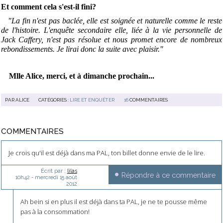
Et comment cela s'est-il fini?
"La fin n'est pas baclée, elle est soignée et naturelle comme le reste
de l'histoire. L'enquête secondaire elle, liée à la vie personnelle de
Jack Caffery, n'est pas résolue et nous promet encore de nombreux
rebondissements. Je lirai donc la suite avec plaisir."
Mlle Alice, merci, et à dimanche prochain...
PAR
ALICE
CATÉGORIES :
LIRE ET ENQUÊTER
16
COMMENTAIRES
COMMENTAIRES
Je crois qu'il est déjà dans ma PAL, ton billet donne envie de le lire.
Écrit par :
lilas
Répondre à ce commentaire
10h42
-
mercredi 15
août
2012
Ah bein si en plus il est déjà dans ta PAL, je ne te pousse même
pas à la consommation!