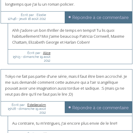
longtemps que j'ai lu un roman policier.
Écrit par :
Elodie
Répondre à ce commentaire
12h46
-
jeudi 16
août 2012
Ahh j'adore un bon thriller de temps en temps!! Tu lis quoi
habituellement? Moi j'aime beaucoup Patricia Cornwell, Maxime
Chattam, Elizabeth George et Harlan Coben!
Écrit par :
Alice
15h13
-
dimanche 19
août
2012
Tokyo ne fait pas partie d'une série, mais il faut être bien accroché. Je
me suis demandé comment cette auteure qui a l'air si angélique
pouvait avoir une imagination aussi tordue et sadique. :S (mais ça ne
veut pas dire qu'il ne faut pas le lire ;D)
Écrit par :
Estellecalim
Répondre à ce commentaire
15h28
-
dimanche 19
août
2012
Au contraire, tu m'intrigues, j'ai encore plus envie de le lire!!