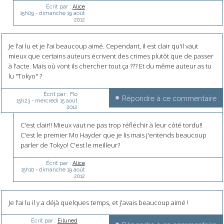
Écrit par :
Alice
15h09
-
dimanche 19
août
2012
Je l'ai lu et je l'ai beaucoup aimé. Cependant, il est clair qu'il vaut
mieux que certains auteurs écrivent des crimes plutôt que de passer
à l'acte. Mais où vont ils chercher tout ça ??? Et du même auteur as tu
lu "Tokyo" ?
Écrit par :
Flo
Répondre à ce commentaire
15h23
-
mercredi 15
août
2012
C'est clair!! Mieux vaut ne pas trop réfléchir à leur côté tordu!!
C'est le premier Mo Hayder que je lis mais j'entends beaucoup
parler de Tokyo! C'est le meilleur?
Écrit par :
Alice
15h10
-
dimanche 19
août
2012
Je l'ai lu il y a déjà quelques temps, et j'avais beaucoup aimé !
Écrit par :
Eiluned