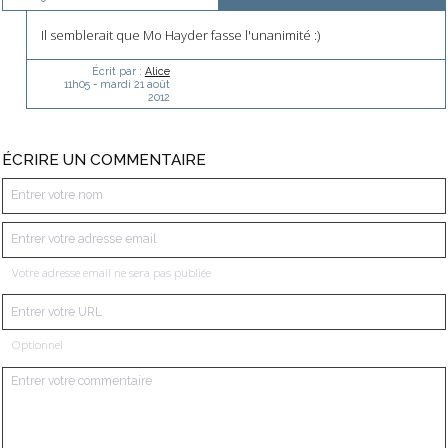
Il semblerait que Mo Hayder fasse l'unanimité :)
Écrit par :
Alice
11h05
-
mardi 21
août
2012
ÉCRIRE UN COMMENTAIRE
Votre adresse email ne sera pas publiée
Optionnel