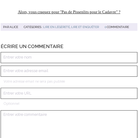
Alors, vous craquez pour "Pas de Pissenlits pour le Cadavre" ?
PAR
ALICE
CATÉGORIES :
LIRE EN LÉGÈRETÉ
,
LIRE ET ENQUÊTER
0
COMMENTAIRE
ÉCRIRE UN COMMENTAIRE
Votre adresse email ne sera pas publiée
Optionnel