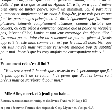
s'attend pas à ce que ce soit du Agatha Christie, on a quand même
bien envie de fureter par-ci, par-là un minimum. Ici, à part faire
purement et simplement obstruction à l'enquête, je ne vois pas ce que
font les personnages principaux. Je dirais également que j'ai trouvé
plusieurs éléments complètement absurdes, comme l'histoire des
colliers, ou cette pièce à conviction capitale que la police ne récupère
pas,
laissant Chloé, Louise et tout leur entourage s'en dépatouiller !
Ça aurait pu me faire rire ou seulement ne pas me gêner si j'avais
apprécié le reste mais comme ce n'est pas le cas...
Et notez bien que
j'en suis navrée mais vraiment l'ensemble manque trop de subtilité
pour moi. Je crois que les cosy anglais me correspondent mieux
.
"
Et comment cela s'est-il fini ?
"Vous savez quoi ? Je crois que l'assassin est le personnage que j'ai
le plus apprécié de ce roman ! Je pense que d'autres tomes sont
prévus mais ça s'arrêtera là pour moi."
Mlle Alice, merci, et à jeudi prochain...
Retrouvez toutes
mes chroniques des livres d'Andrea H. Japp ICI
et pour découvrir
d'autres chroniques de Cosy Mysteries, c'est par LÀ