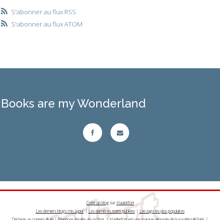
S'abonner au flux RSS
S'abonner au flux ATOM
Books are my Wonderland
Créer un blog
sur
Hautetfort
Les derniers blogs mis à jour
|
Les dernières notes publiées
|
Les tags les plus populaires
Déclarer un contenu illicite
|
Mentions légales de ce blog
|
Hautetfort
est une marque déposée de la société talkSpirit |