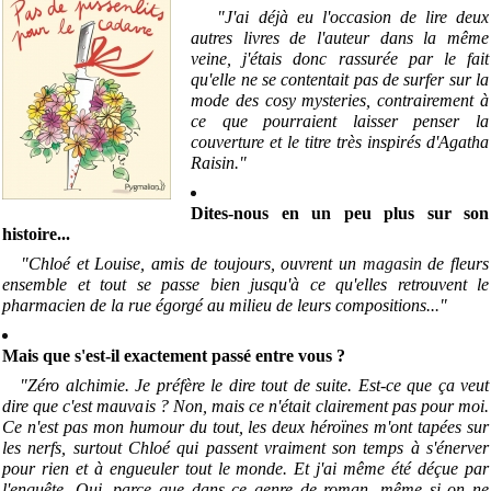
"J'ai déjà eu l'occasion de lire deux
autres livres de l'auteur dans la même
veine, j'étais donc rassurée par le fait
qu'elle ne se contentait pas de surfer sur la
mode des cosy mysteries, contrairement à
ce que pourraient laisser penser la
couverture et le titre très inspirés d'Agatha
Raisin."
Dites-nous en un peu plus sur son
histoire...
"Chloé et Louise, amis de toujours, ouvrent un
magasin
de fleurs
ensemble et tout se passe bien jusqu'à ce qu'elles retrouvent le
pharmacien de la rue égorgé au milieu de leurs compositions..
.
"
Mais que s'est-il exactement passé entre vous ?
"Zéro alchimie. Je préfère le dire tout de suite. Est-ce que ça veut
dire que c'est mauvais ? Non, mais ce n'était clairement pas pour moi.
Ce n'est pas mon humour du tout, les deux héroïnes m'ont tapées sur
les nerfs, surtout Chloé qui passent vraiment son temps à s'énerver
pour rien et à engueuler tout le monde. Et j'ai même été déçue par
l'enquête. Oui, parce que dans ce genre de roman, même si on ne