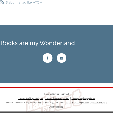
S'abonner au flux ATOM
Books are my Wonderland
Créer un blog
sur
Hautetfort
Les derniers blogs mis à jour
|
Les dernières notes publiées
|
Les tags les plus populaires
Déclarer un contenu illicite
|
Mentions légales de ce blog
|
Hautetfort
est une marque déposée de la société talkSpirit |
Créez votre
blog
!