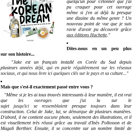
quelqu'un pour s'étonner que j'ai
pu craquer pour cet ouvrage
même si j'en ai déjà lu presque
une dizaine du même genre ? Un
nouveau point de vue que je suis
ravie d'avoir pu découvrir grâce
aux éditions Hachette
."
Dites-nous en un peu plus
sur son histoire...
"Jake est un français installé en Corée du Sud depuis
plusieurs
années déjà, qui en parle régulièrement sur les réseaux
sociaux, et qui nous livre ici quelques clés sur le pays et sa culture..
.
"
Mais que s'est-il exactement passé entre vous ?
"Même si je les ai tous trouvés interessants à leur manière, il est vrai
que les
ouvrages
que j'ai lu sur le
sujet
jusqu'ici
se
ressemblaient
presque
toujours
dans leur
construction. Celui de Jake, lui, se
démarque
de plusieurs manières.
D'abord, il ne contient
aucune
photo, seulement des illustrations, et il
est visuellement très réussi grâce au travail d'Inès Pollosson et de
Magali Berthier. Ensuite, il se concentre sur un nombre limité de