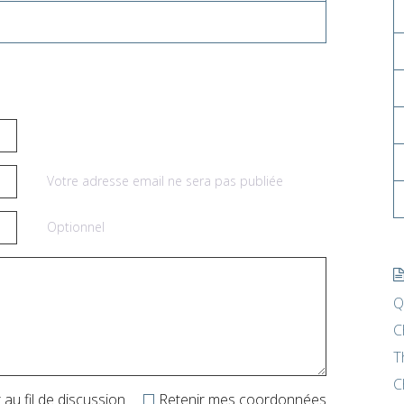
Votre adresse email ne sera pas publiée
Optionnel
Q
C
T
C
au fil de discussion
Retenir mes coordonnées