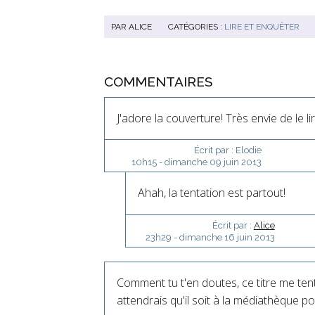
PAR
ALICE
CATÉGORIES :
LIRE ET ENQUÊTER
COMMENTAIRES
J'adore la couverture! Très envie de le l
Écrit par :
Elodie
10h15
-
dimanche 09
juin 2013
Ahah, la tentation est partout!
Écrit par :
Alice
23h29
-
dimanche 16
juin 2013
Comment tu t'en doutes, ce titre me tent
attendrais qu'il soit à la médiathèque pour