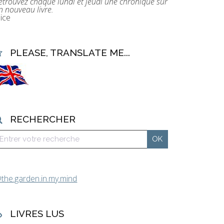
etrouvez chaque lundi et jeudi une chronique sur
n nouveau livre.
lice
PLEASE, TRANSLATE ME...
RECHERCHER
the.garden.in.my.mind
LIVRES LUS