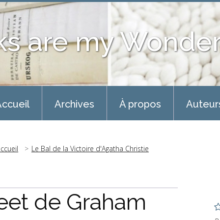
ks are my Wonder
ccueil
Archives
À propos
Auteur
ccueil
Le Bal de la Victoire d'Agatha Christie
reet de Graham