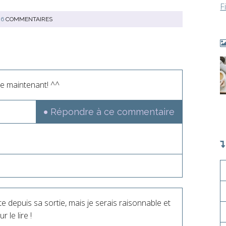
F
6
COMMENTAIRES
ire maintenant! ^^
Répondre à ce commentaire
e depuis sa sortie, mais je serais raisonnable et
 le lire !