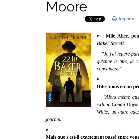
Moore
Imprimer
Mlle Alice, po
Baker Street
?
"Je l'ai repéré parm
qu'entre le titre, la
convaincre."
Dites-nous en un peu
"Alors même qu'il d
Arthur Conan Doyle,
White, un autre adep
journal."
Mais que s'est-il exactement passé entre vou