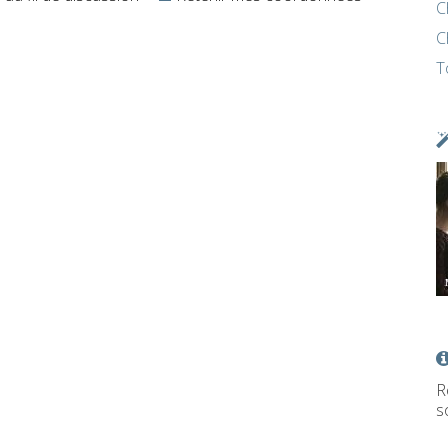
C
C
T
R
s