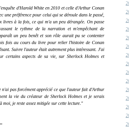
2
'enquête d'Harold White en 2010 et celle d'Arthur Conan
2
ec une préférence pour celui qui se déroule dans le passé,
2
ux livres à la fois, ce qui m'a un peu dérangée. On passe
2
cassant le rythme de la narration et m'empêchant de
paraît un peu benêt et son rôle aurait pu se contenter
2
is fois au cours du livre pour relier l'histoire de Conan
2
sant. Suivre l'auteur était autrement plus intéressant. J'ai
2
ur certains aspects de sa vie, sur Sherlock Holmes et
2
2
2
2
 n'ai pas forcément apprécié ce que l'auteur fait d'Arthur
ent la vie du créateur de Sherlock Holmes et je serais
2
 moi, je reste assez mitigée sur cette lecture."
2
2
..
2