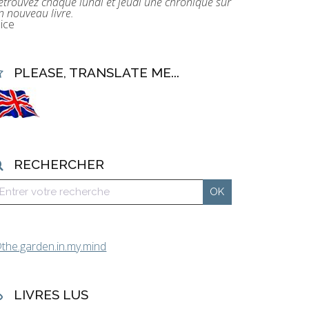
etrouvez chaque lundi et jeudi une chronique sur
n nouveau livre.
lice
PLEASE, TRANSLATE ME...
RECHERCHER
the.garden.in.my.mind
LIVRES LUS