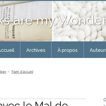
ks are my Wonder
ccueil
Archives
À propos
Auteur
olgan
Page d'accueil
vec le Mal de