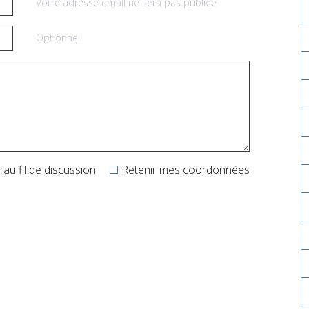
Votre adresse email ne sera pas publiée
Optionnel
au fil de discussion
Retenir mes coordonnées