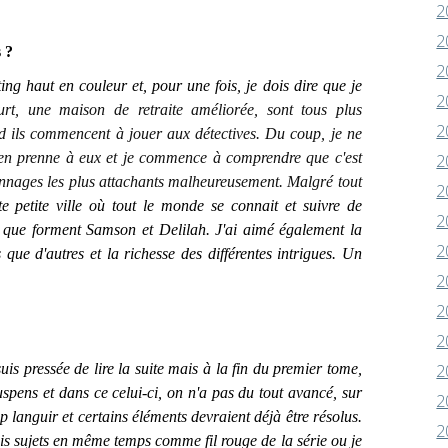
2
2
 ?
2
 haut en couleur et, pour une fois, je dois dire que je
2
rt, une maison de retraite améliorée, sont tous plus
2
nd ils commencent à jouer aux détectives. Du coup, je ne
 s'en prenne à eux et je commence à comprendre que c'est
2
onnages les plus attachants malheureusement. Malgré tout
2
 petite ville où tout le monde se connait et suivre de
2
t que forment Samson et Delilah. J'ai aimé également la
2
 que d'autres et la richesse des différentes intrigues. Un
2
2
2
is pressée de lire la suite mais à la fin du premier tome,
2
suspens et dans ce celui-ci, on n'a pas du tout avancé, sur
2
op languir et certains éléments devraient déjà être résolus.
2
ois sujets en même temps comme fil rouge de la série ou je