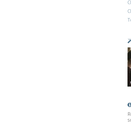
C
C
T
R
s