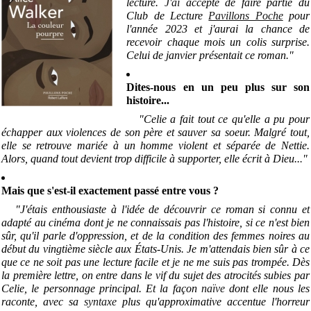
lecture.
J'ai
accepté de faire partie du
Club de Lecture
Pavillons Poche
pour
l'année 2023 et j'aurai la chance de
recevoir chaque mois un colis surprise.
Celui de janvier présentait ce roman."
Dites-nous en un peu plus sur son
histoire...
"Celie a fait tout ce qu'elle a pu pour
échapper aux violences de son père et sauver sa soeur. Malgré tout,
elle se retrouve mariée à un homme violent et séparée de Nettie.
Alors, quand tout devient trop difficile à supporter, elle écrit à Dieu..
.
"
Mais que s'est-il exactement passé entre vous ?
"J'étais enthousiaste à l'idée de découvrir ce roman si connu et
adapté au cinéma dont je ne connaissais pas l'histoire, si ce n'est bien
sûr, qu'il parle d'oppression, et de la condition des femmes noires au
début du vingtième siècle aux États-Unis. Je m'attendais bien sûr à ce
que ce ne soit pas une lecture facile et je ne me suis pas trompée. Dès
la première lettre, on entre dans le vif du sujet des atrocités subies par
Celie, le personnage principal. Et la façon
naïve
dont elle nous les
raconte, avec sa
syntaxe
plus qu'approximative accentue l'horreur