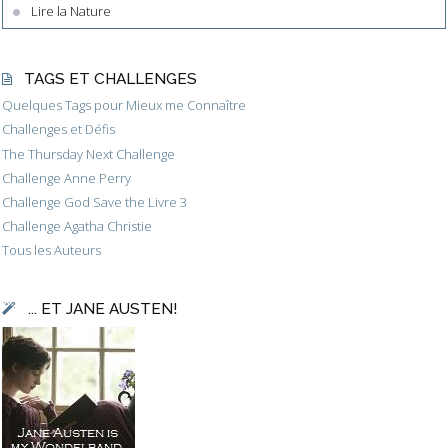
Lire la Nature
TAGS ET CHALLENGES
Quelques Tags pour Mieux me Connaître
Challenges et Défis
The Thursday Next Challenge
Challenge Anne Perry
Challenge God Save the Livre 3
Challenge Agatha Christie
Tous les Auteurs
... ET JANE AUSTEN!