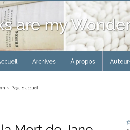
ks are my Wonder
ccueil
Archives
À propos
Auteur
omm
Page d'accueil
la Mort de Jane