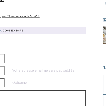
 ICI
F
 pour "Assurance sur la Mort" ?
0
COMMENTAIRE
Votre adresse email ne sera pas publiée
Optionnel