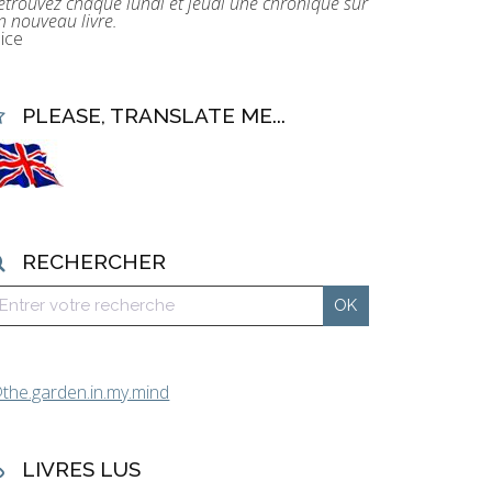
etrouvez chaque lundi et jeudi une chronique sur
n nouveau livre.
lice
PLEASE, TRANSLATE ME...
RECHERCHER
the.garden.in.my.mind
LIVRES LUS