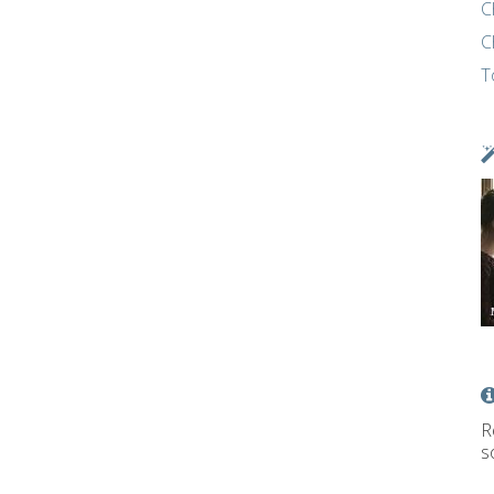
C
C
T
R
s