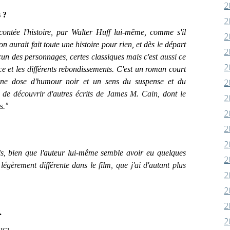
2
 ?
2
tée l'histoire, par Walter Huff lui-même, comme s'il
2
on aurait fait toute une histoire pour rien, et dès le départ
2
acun des personnages, certes classiques mais c'est
aussi
ce
2
 et les différents rebondissements. C'est un roman court
une dose d'humour noir et un sens du suspense et du
2
e de découvrir d'autres écrits de
James M. Cain, dont le
2
"
s
.
2
2
2
, bien que l'auteur lui-même semble avoir eu quelques
2
t légèrement différente dans le film, que j'ai d'autant plus
2
2
2
.
2