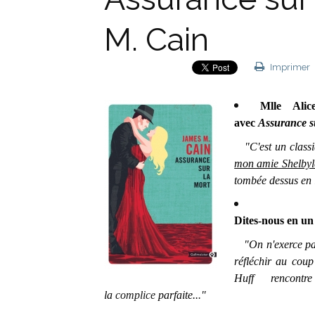
M. Cain
Imprimer
Mlle Alic
avec
Assurance s
"C'est un class
mon amie Shelbyl
tombée dessus en l
Dites-nous en un 
"On n'exerce pas
réfléchir au cou
Huff rencontr
la
complice
parfaite..
.
"