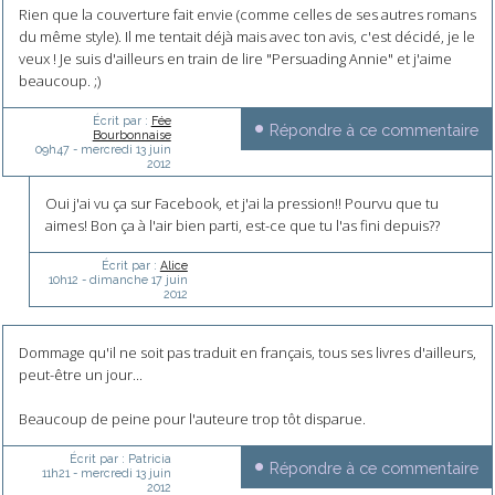
Rien que la couverture fait envie (comme celles de ses autres romans
du même style). Il me tentait déjà mais avec ton avis, c'est décidé, je le
veux ! Je suis d'ailleurs en train de lire "Persuading Annie" et j'aime
beaucoup. ;)
Écrit par :
Fée
Répondre à ce commentaire
Bourbonnaise
09h47
-
mercredi 13
juin
2012
Oui j'ai vu ça sur Facebook, et j'ai la pression!! Pourvu que tu
aimes! Bon ça à l'air bien parti, est-ce que tu l'as fini depuis??
Écrit par :
Alice
10h12
-
dimanche 17
juin
2012
Dommage qu'il ne soit pas traduit en français, tous ses livres d'ailleurs,
peut-être un jour...
Beaucoup de peine pour l'auteure trop tôt disparue.
Écrit par :
Patricia
Répondre à ce commentaire
11h21
-
mercredi 13
juin
2012