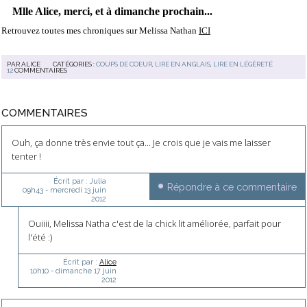
Mlle Alice, merci, et à dimanche prochain...
Retrouvez toutes mes chroniques sur Melissa Nathan
ICI
PAR
ALICE
CATÉGORIES :
COUPS DE COEUR
,
LIRE EN ANGLAIS
,
LIRE EN LÉGÈRETÉ
12
COMMENTAIRES
COMMENTAIRES
Ouh, ça donne très envie tout ça... Je crois que je vais me laisser
tenter !
Écrit par :
Julia
Répondre à ce commentaire
09h43
-
mercredi 13
juin
2012
Ouiiii, Melissa Natha c'est de la chick lit améliorée, parfait pour
l'été :)
Écrit par :
Alice
10h10
-
dimanche 17
juin
2012