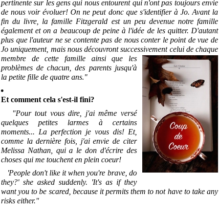
pertinente sur les gens qui nous entourent qui n'ont pas toujours envie
de nous voir évoluer! On ne peut donc que s'identifier à Jo. Avant la
fin du livre, la famille Fitzgerald est un peu devenue notre famille
également et on a beaucoup de peine à l'idée de les quitter. D'autant
plus que l'auteur ne se contente pas de nous conter le point de vue de
Jo uniquement, mais nous découvront successivement celui de chaque
membre de cette famille ainsi que les
problèmes de chacun, des parents jusqu'à
la petite fille de quatre ans."
Et comment cela s'est-il fini?
"Pour tout vous dire, j'ai même versé
quelques petites larmes à certains
moments... La perfection je vous dis! Et,
comme la dernière fois, j'ai envie de citer
Melissa Nathan, qui a le don d'écrire des
choses qui me touchent en plein coeur!
'People don't like it when you're brave, do
they?' she asked suddenly. 'It's as if they
want you to be scared, because it permits them to not have to take any
risks either."