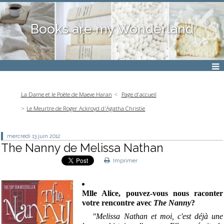
Books are my Wonderland
La Dame et le Poète de Maeve Haran
Page d'accueil
Le Meurtre de Roger Ackroyd d'Agatha Christie
mercredi 13
juin 2012
The Nanny de Melissa Nathan
Imprimer
Mlle Alice, pouvez-vous nous raconter
votre rencontre avec
The Nanny
?
"Melissa Nathan et moi, c'est déjà une