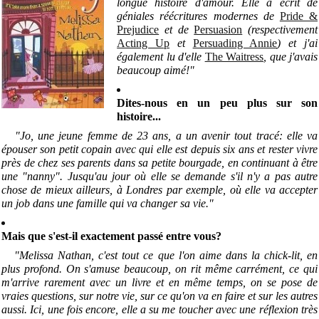
longue histoire d'amour. Elle a écrit de
géniales réécritures modernes de
Pride &
Prejudice
et de
Persuasion
(respectivement
Acting Up
et
Persuading Annie
) et j'ai
également lu d'elle
The Waitress
, que j'avais
beaucoup aimé!"
Dites-nous en un peu plus sur son
histoire...
"Jo, une jeune femme de 23 ans, a un avenir tout tracé: elle va
épouser son petit copain avec qui elle est depuis six ans et rester vivre
près de chez ses parents dans sa petite bourgade, en continuant à être
une "nanny". Jusqu'au jour où elle se demande s'il n'y a pas autre
chose de mieux ailleurs, à Londres par exemple, où elle va accepter
un job dans une famille qui va changer sa vie."
Mais que s'est-il exactement passé entre vous?
"Melissa Nathan, c'est tout ce que l'on aime dans la chick-lit, en
plus profond. On s'amuse beaucoup, on rit même carrément, ce qui
m'arrive rarement avec un livre et en même temps, on se pose de
vraies questions, sur notre vie, sur ce qu'on va en faire et sur les autres
aussi. Ici, une fois encore, elle a su me toucher avec une réflexion très