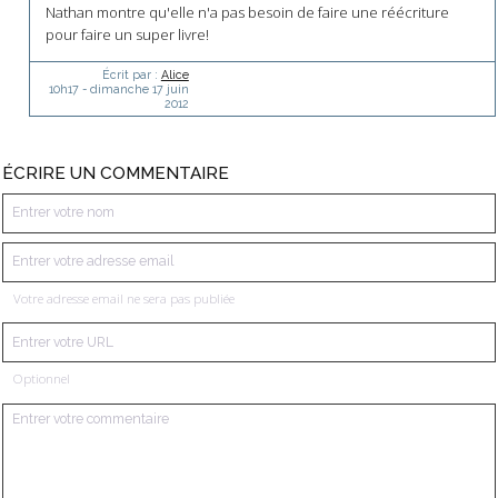
Nathan montre qu'elle n'a pas besoin de faire une réécriture
pour faire un super livre!
Écrit par :
Alice
10h17
-
dimanche 17
juin
2012
ÉCRIRE UN COMMENTAIRE
Votre adresse email ne sera pas publiée
Optionnel