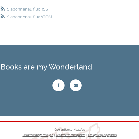
S'abonner au flux RSS
S'abonner au flux ATOM
Books are my Wonderland
Créer un blog
sur
Hautetfort
Les derniers blogs mis à jour
|
Les dernières notes publiées
|
Les tags les plus populaires