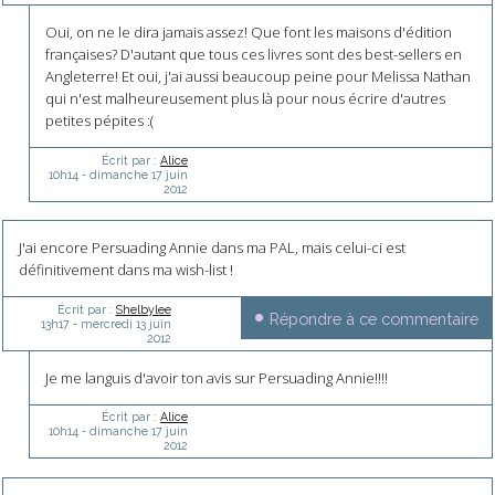
Oui, on ne le dira jamais assez! Que font les maisons d'édition
françaises? D'autant que tous ces livres sont des best-sellers en
Angleterre! Et oui, j'ai aussi beaucoup peine pour Melissa Nathan
qui n'est malheureusement plus là pour nous écrire d'autres
petites pépites :(
Écrit par :
Alice
10h14
-
dimanche 17
juin
2012
J'ai encore Persuading Annie dans ma PAL, mais celui-ci est
définitivement dans ma wish-list !
Écrit par :
Shelbylee
Répondre à ce commentaire
13h17
-
mercredi 13
juin
2012
Je me languis d'avoir ton avis sur Persuading Annie!!!!
Écrit par :
Alice
10h14
-
dimanche 17
juin
2012