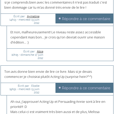
si je comprends bien avec les commentaires il n'est pas traduit c'est
bien dommage car tu m'as donné très envie de le lire !
Écrit par :
Aymeline
Répondre à ce commentaire
14h13
-
mercredi 13
juin
2012
Et non, malheureusement! Le niveau reste assez accessible
cependant mais bon... Je crois qu'on devrait ouvrir une maison
d'édition... :)
Écrit par :
Alice
10h15
-
dimanche 17
juin
2012
Ton avis donne bien envie de lire ce livre. Mais si je devais
commencer je choisirai plutôt Acting Up (surprise hein?^^)
Écrit par :
Elodie
Répondre à ce commentaire
19h51
-
mercredi 13
juin
2012
Ah oui, j'approuve! Acting Up et Persuading Annie sont à lire en
priorité!! :D
Mais celui-ci est vraiment très bien aussi et de plus, Melissa