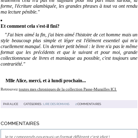
seulement cela n'a pas été suffisant pour ma part mais surtout, la
forme, l'écriture alambiquée, les grandes phrases à tout va ont rendu
ma lecture pénible."
Et comment cela s'est-il fini?
"J'ai bien aimé la fin, j'ai bien aimé l'histoire de cet homme mais un
style beaucoup plus simple et léger est l'élément essentiel qui m'a
cruellement manqué. Un dernier petit bémol : le livre n'a pas le même
format
que
les précédents et que le suivant et pour moi, grande
collectionneuse de livres et maniaque au possible, c'est toujours une
contrariété."
Mlle Alice, merci, et à lundi prochain...
Retrouvez
toutes mes chroniques de la collection Passe-Murailles ICI.
PAR
ALICE
CATÉGORIES :
LIRE DES ROMANS
2
COMMENTAIRES
COMMENTAIRES
Je te comprends pourquoi un format différent c'est idiot !