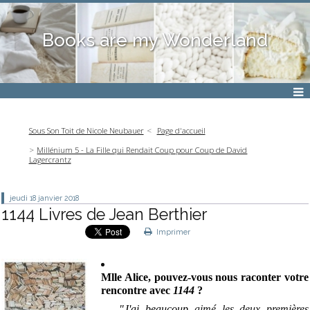
Books are my Wonderland
Sous Son Toit de Nicole Neubauer
Page d'accueil
Millénium 5 - La Fille qui Rendait Coup pour Coup de David
Lagercrantz
jeudi 18
janvier 2018
1144 Livres de Jean Berthier
Imprimer
Mlle Alice, pouvez-vous nous raconter votre
rencontre avec
1144
?
"J'ai beaucoup
aimé les deux premières