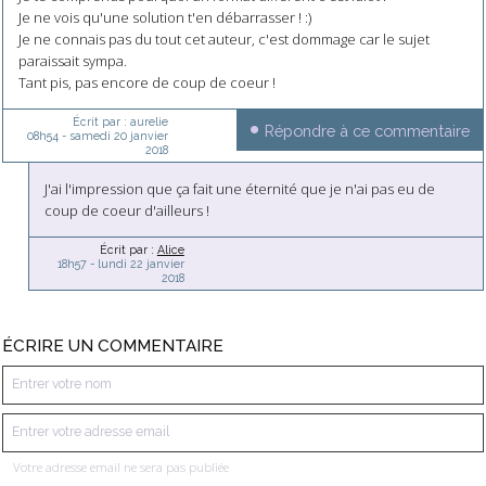
Je ne vois qu'une solution t'en débarrasser ! :)
Je ne connais pas du tout cet auteur, c'est dommage car le sujet
paraissait sympa.
Tant pis, pas encore de coup de coeur !
Écrit par :
aurelie
Répondre à ce commentaire
08h54
-
samedi 20
janvier
2018
J'ai l'impression que ça fait une éternité que je n'ai pas eu de
coup de coeur d'ailleurs !
Écrit par :
Alice
18h57
-
lundi 22
janvier
2018
ÉCRIRE UN COMMENTAIRE
Votre adresse email ne sera pas publiée