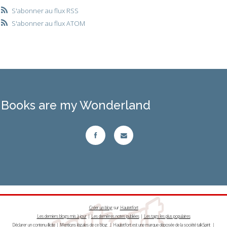
S'abonner au flux RSS
S'abonner au flux ATOM
Books are my Wonderland
Créer un blog
sur
Hautetfort
Les derniers blogs mis à jour
|
Les dernières notes publiées
|
Les tags les plus populaires
Déclarer un contenu illicite
|
Mentions légales de ce blog
|
Hautetfort
est une marque déposée de la société talkSpirit |