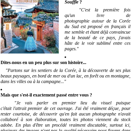
Souffle
?
"C'est la première fois
qu'un
livre
de
photographie
autour
de la Corée
du Sud est proposé en français il
me semble et étant déjà convaincue
de la beauté de ce pays, j'avais
hâte de le voir sublimé entre ces
pages.
"
Dites-nous en un peu plus sur son histoire...
"Partons sur les sentiers de la Corée, à la découverte de ses plus
beaux paysages, en bord de mer ou d'un lac, en forêt ou en montagne,
dans les villes ou à la campagne..
.
"
Mais que s'est-il exactement passé entre vous ?
"Je vais parler en premier lieu du visuel puisque
c'était
l'attrait
premier de cet ouvrage. J'ai été vraiment déçue, pour
rester courtoise, de découvrir qu'en fait aucun photographe n'avait
collaboré à son élaboration, toutes les photos viennent du stock
adobe. En plus d'être un procédé vraiment discutable, surtout ici,
plusieurs des images n'ont pas la qualité nécessaire pour figurer dans