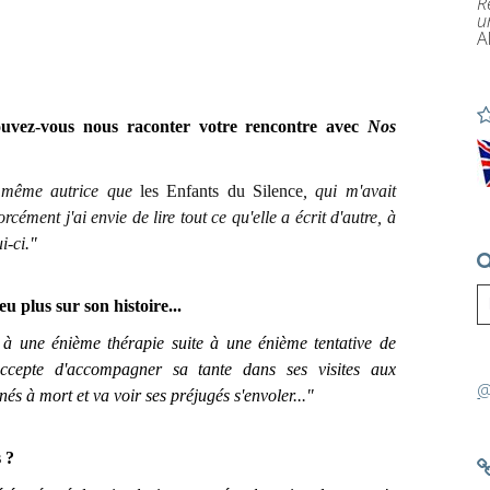
R
u
A
ouvez-vous nous raconter votre rencontre avec
Nos
a même autrice que
les Enfants du Silence
, qui m'avait
rcément j'ai envie de lire tout ce qu'elle a écrit d'autre, à
i-ci
.
"
u plus sur son histoire...
une énième thérapie suite à une énième tentative de
accepte d'accompagner sa tante dans ses visites aux
@
és à mort et va voir ses préjugés s'envoler
..
.
"
 ?