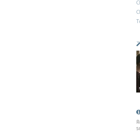
C
C
T
R
s