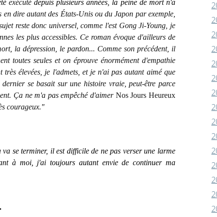
été
exécuté
depuis plusieurs années, la peine de mort n'a
2
 en dire autant des États-Unis ou du Japon par exemple,
2
sujet reste donc universel, comme l'est Gong Ji-Young, je
2
nnes les plus accessibles
. Ce roman évoque d'ailleurs de
2
ort, la dépression, le pardon... Comme son précédent, il
ent toutes seules et on éprouve énormément d'empathie
2
 très élevées, je l'admets, et je n'ai pas autant aimé que
2
 dernier se basait sur une histoire vraie, peut-être parce
2
ctement. Ça ne m'a pas empêché d'aimer
Nos Jours Heureux
2
très courageux.
"
2
2
2
 se terminer, il est difficile de ne pas verser une larme
ant à moi, j'ai toujours autant envie de continuer ma
2
2
2
.
2