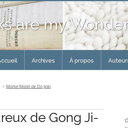
ks are my Wonder
ccueil
Archives
À propos
Auteur
Mortel Motel de Do Jinki
reux de Gong Ji-