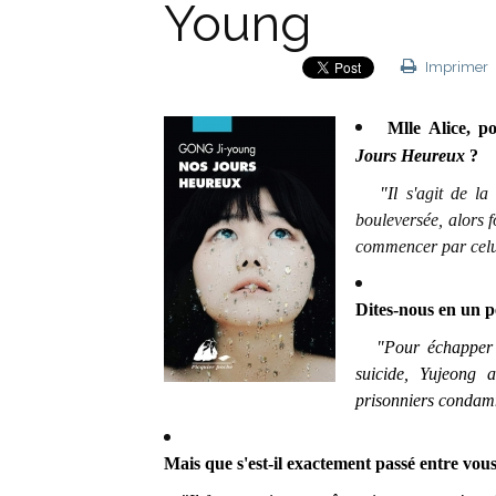
Young
Imprimer
Mlle Alice, p
Jours Heureux
?
"Il
s'agit de l
bouleversée, alors fo
commencer par celu
Dites-nous en un pe
"Pour échapper à 
suicide, Yujeong 
prisonniers condamn
Mais que s'est-il exactement passé entre vous