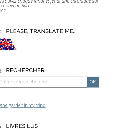
etrouvez chaque lundi et jeudi une chronique sur
n nouveau livre.
lice
PLEASE, TRANSLATE ME...
RECHERCHER
the.garden.in.my.mind
LIVRES LUS