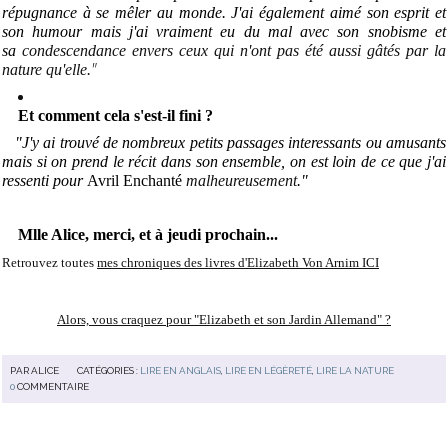
répugnance à se mêler au monde. J'ai également aimé son esprit et
son humour mais j'ai vraiment eu du mal avec son snobisme et
sa
condescendance envers ceux qui n'ont pas été aussi gâtés par la
"
nature qu'elle
.
Et comment cela s'est-il fini ?
"J'y ai trouvé de nombreux petits passages interessants ou amusants
mais si on prend le récit dans son ensemble, on est loin de ce que j'ai
ressenti pour
Avril Enchanté
malheureusement
."
Mlle Alice, merci, et à jeudi prochain...
Retrouvez toutes
mes chroniques des livres d'Elizabeth Von Arnim ICI
Alors, vous craquez pour "Elizabeth et son Jardin Allemand" ?
PAR
ALICE
CATÉGORIES :
LIRE EN ANGLAIS
,
LIRE EN LÉGÈRETÉ
,
LIRE LA NATURE
0
COMMENTAIRE