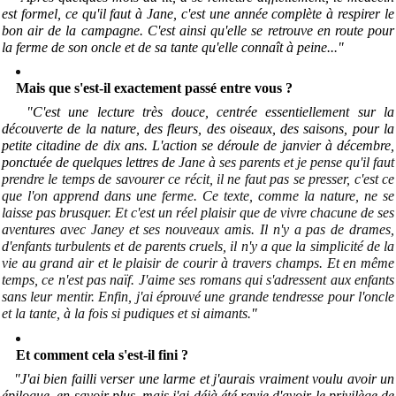
est formel, ce qu'il faut à Jane, c'est une année complète à respirer le
bon air de la campagne. C'est ainsi qu'elle se retrouve en route pour
la ferme de son oncle et de sa tante qu'elle connaît à peine..
.
"
Mais que s'est-il exactement passé entre vous ?
"C'est une lecture très douce, centrée essentiellement sur la
découverte de la nature, des fleurs, des oiseaux, des saisons, pour la
petite citadine de dix ans. L'action se déroule de janvier à décembre,
ponctuée de quelques lettres de
Jane à ses parents et je pense qu'il faut
prendre le temps de savourer ce récit, il ne faut pas se presser, c'est ce
que l'on apprend dans une ferme. Ce texte, comme la nature, ne se
laisse pas brusquer. Et c'est un réel plaisir que de vivre chacune de ses
aventures avec Janey et ses nouveaux amis. Il n'y a pas de drames,
d'enfants turbulents et de parents cruels, il n'y a que la simplicité de la
vie au grand air et le plaisir de courir à travers champs. Et en même
temps, ce n'est pas naïf. J'aime ses romans qui s'adressent aux enfants
sans leur mentir. Enfin, j'ai éprouvé une grande tendresse pour l'oncle
et la tante, à la fois si pudiques et si aimants
.
"
Et comment cela s'est-il fini ?
"J'ai bien failli verser une larme et j'aurais vraiment voulu avoir un
épilogue, en savoir plus, mais j'ai déjà été ravie d'avoir le privilège de