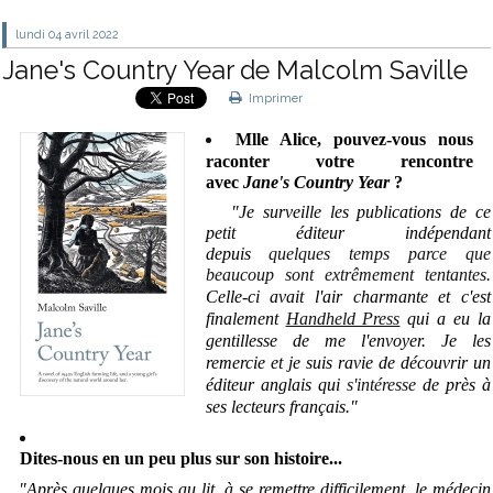
lundi 04
avril 2022
Jane's Country Year de Malcolm Saville
Imprimer
Mlle Alice, pouvez-vous nous
raconter votre rencontre
avec
Jane's Country Year
?
"Je surveille les publications de ce
petit éditeur indépendant
depuis
quelques temps parce que
beaucoup sont extrêmement tentantes
.
Celle-ci avait l'air charmante et c'est
finalement
Handheld Press
qui a eu la
gentillesse de me l'envoyer. Je les
remercie et je suis ravie de découvrir un
éditeur anglais qui
s'intéresse
de près à
ses lecteurs français."
Dites-nous en un peu plus sur son histoire...
"Après quelques mois au lit, à se remettre difficilement, le médecin