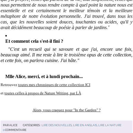
nous permettent de nous rendre compte à quel point la nature nous est
essentielle et est certainement le meilleur témoin et la meilleure
métaphore de notre évolution personnelle. J'ai trouvé, dans tous les
cas, que les nouvelles soient douces, touchantes ou acides, qu'il y
"
avait décidément beaucoup de poésie à parler de jardins
.
Et comment cela s'est-il fini ?
"C'est un recueil qui se savoure et que j'ai, encore une fois,
beaucoup aimé. Il me reste à lire le
troisième
opus de cette collection,
et cette fois, on parlera cuisine. J'ai hâte."
Mlle Alice, merci, et à lundi prochain...
Retrouvez
toutes mes chroniques de cette collection ICI
et
toutes celles à propos de Nature Writing, par LÀ
Alors, vous craquez pour "In the Garden" ?
PAR
ALICE
CATÉGORIES :
LIRE DES NOUVELLES
,
LIRE EN ANGLAIS
,
LIRE LA NATURE
0
COMMENTAIRE