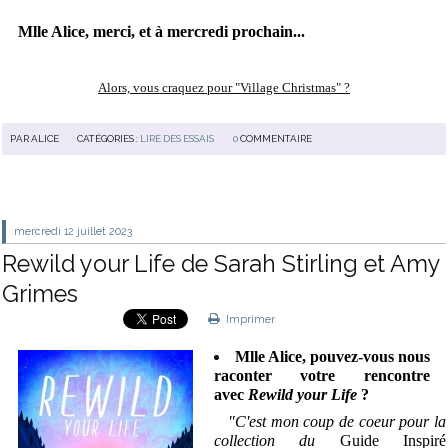
Mlle Alice, merci, et à mercredi prochain...
Alors, vous craquez pour "Village Christmas" ?
PAR
ALICE
CATÉGORIES :
LIRE DES ESSAIS
0
COMMENTAIRE
mercredi 12
juillet 2023
Rewild your Life de Sarah Stirling et Amy
Grimes
Imprimer
Mlle Alice, pouvez-vous nous
raconter votre rencontre
avec
Rewild your Life
?
"C'est mon coup de coeur pour la
collection du
Guide Inspiré