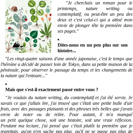
"Je cherchais un roman pour le
printemps, nature writing ou
contemplatif, ou peut-être un peu des
deux et c'est celui-ci qui a attisé mon
envie de plonger tête la première dans
ses pages.
"
Dites-nous en un peu plus sur son
histoire...
"Les vingt-quatre saisons d'une année japonaise, c'est le temps que
l'héroïne a décidé de passer loin de Tokyo, dans sa petite maison de la
péninsule, pour observer le passage du temps et les changements de
la nature qui l'entoure...
"
Mais que s'est-il exactement passé entre vous ?
"Je voulais du nature writing, du contemplatif et j'ai été servie. Je
savais ce que j'allais lire, j'ai trouvé que c'était une petite bulle d'air
frais, avec des passages plaisants et des phrases très belles que j'avais
envie de noter ou de relire. Pour autant, il m'a manqué
un
petit
quelque chose, soit une histoire, soit une vraie
réflexion
.
Pendant ma lecture, j'ai pensé que
c'était
plutôt la première que je
regrettais, qu'on n'en sache pas plus, qu'il ne se passe pas plus de